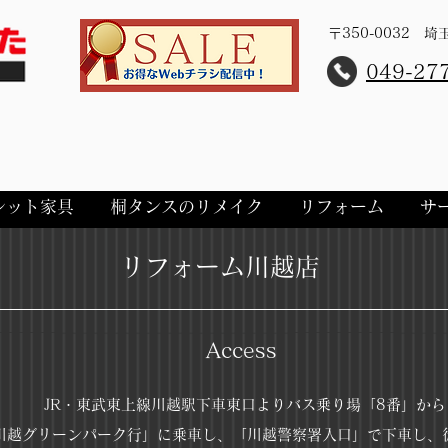
〒350-0032 
​049-27
レット家具
桐タンスのリメイク
リフォーム
サ
​リフォーム川越店
​Access
JR・東武東上線川越駅下車東口よりバス乗り場「8番」から
川越グリーンパーク行」に乗車し、「川越警察署入口」で下車し、