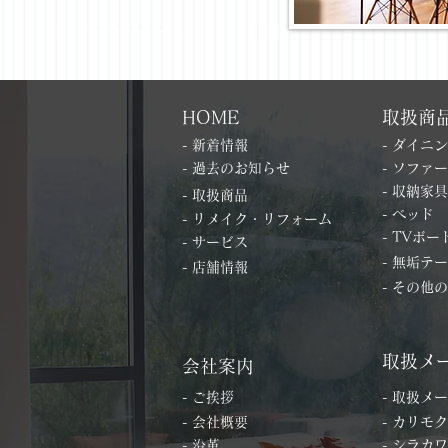
HOME
取扱商
- 新着情報
- ダイニ
- 過去のお知らせ
- ソファー
- 収納家具
- 取扱商品
- ベッド
- リメイク・リフォーム
- TVボー
- サービス
- 無垢テ
- 店舗情報
- その他
取扱メ
会社案内
- ご挨拶
- 取扱メ
- 会社概要
- カリモク
- 沿革
- シラカワ