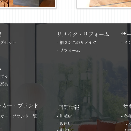
品
リメイク・リフォーム
サ
ングセット
- 桐タンスのリメイク
- 
- リフォーム
ド
ーブル
の家具
ーカー・ブランド
サ
店舗情報
ーカー・ブランド一覧
- 川越店
- 
- 坂戸店
- 
- 和光店
- 