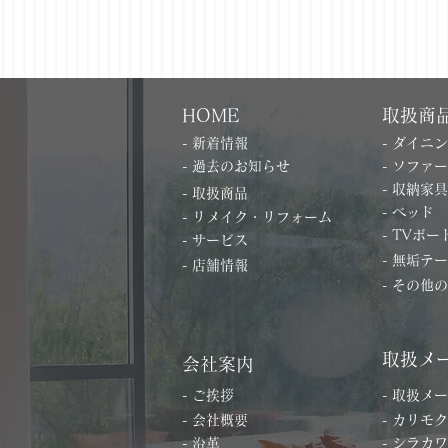
HOME
取扱商
- 新着情報
- ダイニ
- 過去のお知らせ
- ソファー
- 収納家具
- 取扱商品
- ベッド
- リメイク・リフォーム
- TVボー
- サービス
- 無垢テ
- 店舗情報
- その他
取扱メ
会社案内
- ご挨拶
- 取扱メ
- 会社概要
- カリモク
- 沿革
- シラカワ