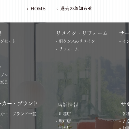
< 過去のお知らせ
< HOME
品
リメイク・リフォーム
サ
ングセット
- 桐タンスのリメイク
- 
- リフォーム
ド
ーブル
の家具
ーカー・ブランド
サ
店舗情報
ーカー・ブランド一覧
- 川越店
- 
- 坂戸店
- 
- 和光店
- 