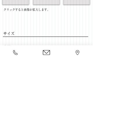
​クリックすると画像が拡大します。
サイズ
​素材
​売価
​豊富な家具をそろえて、
ご来店をおまちしております。
店舗一覧
←ソファー一覧に戻る
Copyright 2020 kawahata.co.jp