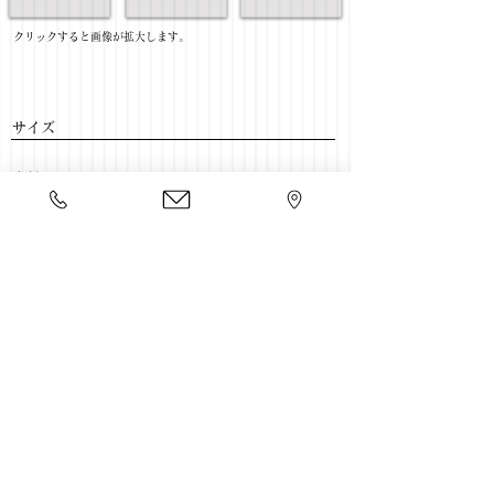
​クリックすると画像が拡大します。
サイズ
​素材
​売価
​豊富な家具をそろえて、
ご来店をおまちしております。
店舗一覧
←ソファー一覧に戻る
Copyright 2020 kawahata.co.jp