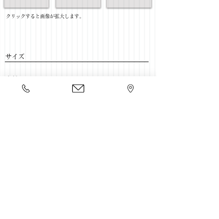
​クリックすると画像が拡大します。
サイズ
​素材
​売価
​豊富な家具をそろえて、
ご来店をおまちしております。
店舗一覧
←ソファー一覧に戻る
Copyright 2020 kawahata.co.jp