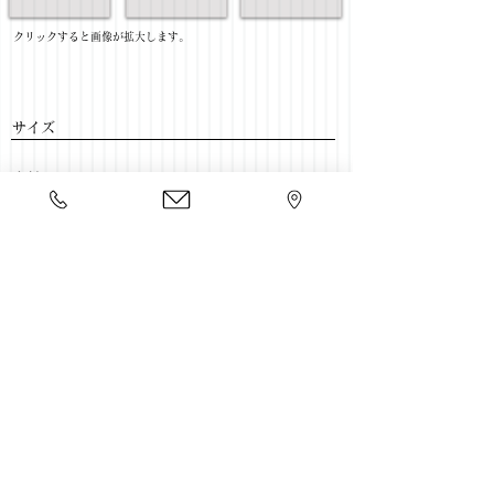
​クリックすると画像が拡大します。
サイズ
​素材
​売価
​豊富な家具をそろえて、
ご来店をおまちしております。
店舗一覧
←ソファー一覧に戻る
Copyright 2020 kawahata.co.jp