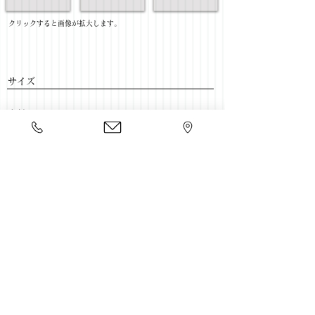
​クリックすると画像が拡大します。
サイズ
​素材
​売価
​豊富な家具をそろえて、
ご来店をおまちしております。
店舗一覧
←ソファー一覧に戻る
Copyright 2020 kawahata.co.jp