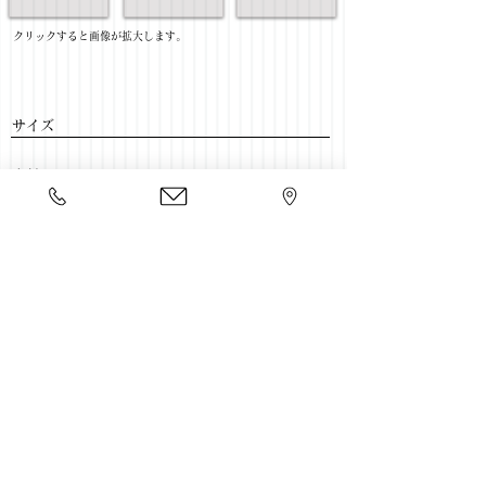
​クリックすると画像が拡大します。
サイズ
​素材
​売価
​豊富な家具をそろえて、
ご来店をおまちしております。
店舗一覧
←ソファー一覧に戻る
Copyright 2020 kawahata.co.jp