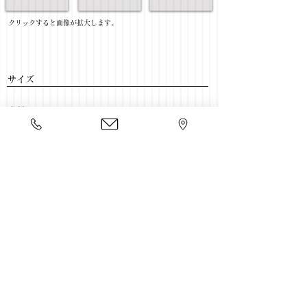
​クリックすると画像が拡大します。
サイズ
​素材
​売価
​豊富な家具をそろえて、
ご来店をおまちしております。
店舗一覧
←ソファー一覧に戻る
Copyright 2020 kawahata.co.jp