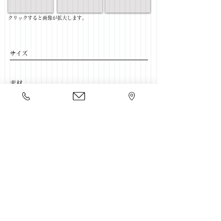
​クリックすると画像が拡大します。
サイズ
​素材
​売価
​豊富な家具をそろえて、
ご来店をおまちしております。
店舗一覧
←リビングテーブル一覧に戻る