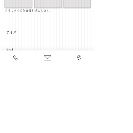
​クリックすると画像が拡大します。
サイズ
​素材
​売価
​豊富な家具をそろえて、
ご来店をおまちしております。
店舗一覧
←リビングテーブル一覧に戻る