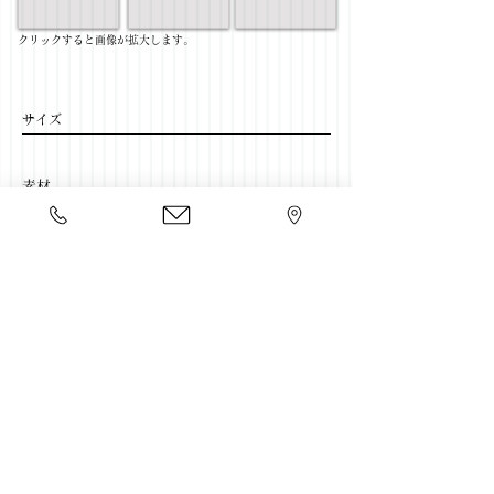
​クリックすると画像が拡大します。
サイズ
​素材
​売価
​豊富な家具をそろえて、
ご来店をおまちしております。
店舗一覧
←リビングテーブル一覧に戻る