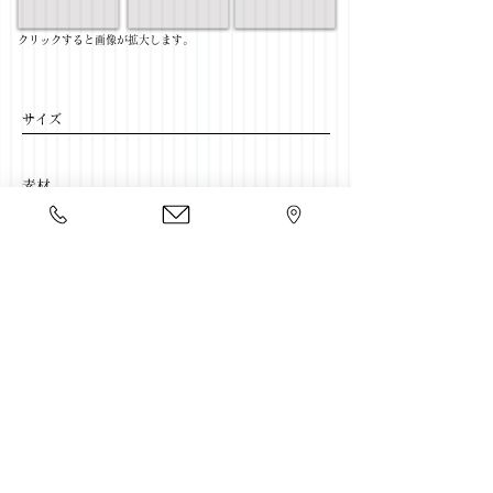
​クリックすると画像が拡大します。
サイズ
​素材
​売価
​豊富な家具をそろえて、
ご来店をおまちしております。
店舗一覧
←リビングテーブル一覧に戻る