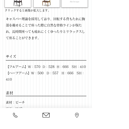
​クリックすると画像が拡大します。
キャスパー理論を採用しており、回転する背もたれに胸
部を載せることで座った際に自然な骨格ラインが保た
れ、長時間座っても疲れにくくゆったりとリラックスし
て座ることができます。
サイズ
【フルアーム】W：570 D：528 H：666 SH：410
【ハーフアーム】W：500 D：557 H：666 SH：
410
​素材
素材：ビーチ
座面：PVC
色：WN色×PVC-BK / NA色×PVC-BR