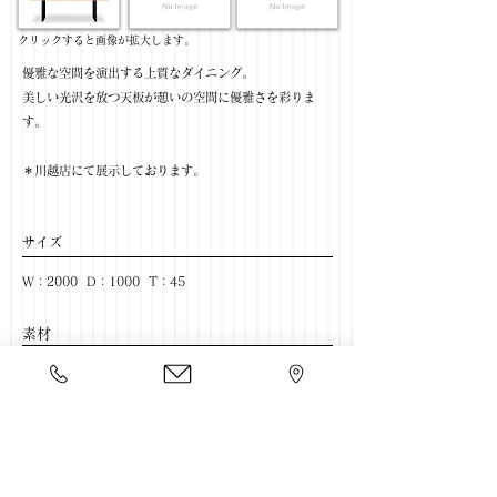
​クリックすると画像が拡大します。
優雅な空間を演出する上質なダイニング。
美しい光沢を放つ天板が憩いの空間に優雅さを彩りま
す。
＊川越店にて展示しております。
サイズ
W：2000 D：1000 T：45
​素材
木材：ブラックウォールナット
天板：セラウッド塗装
​売価
￥370,000(税抜) / ￥407,000(税込)