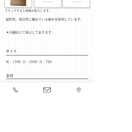
​クリックすると画像が拡大します。
耐朽性、保存性に優れている楠木を使用しています。
＊川越店にて展示しております。
サイズ
W：1700 D：1030 H：720
​素材
材：楠木
ハギ枚数：2枚
​売価
￥254,545(税抜) / ￥280,000(税込)