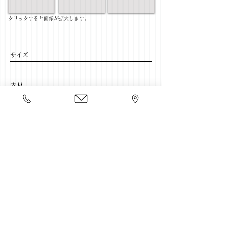
​クリックすると画像が拡大します。
サイズ
​素材
​売価
​豊富な家具をそろえて、
ご来店をおまちしております。
店舗一覧
←リビングテーブル一覧に戻る