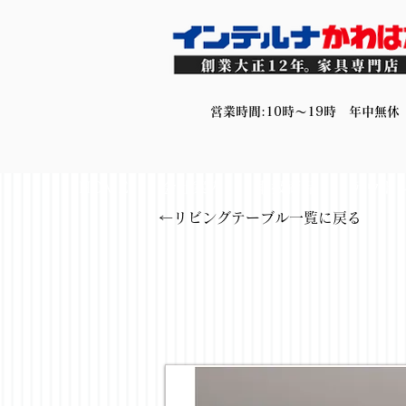
営業時間:10時～19時 年中無休
HOME
会社案内
取扱商品
アウト
←リビングテーブル一覧に戻る
< Back
暖卓2