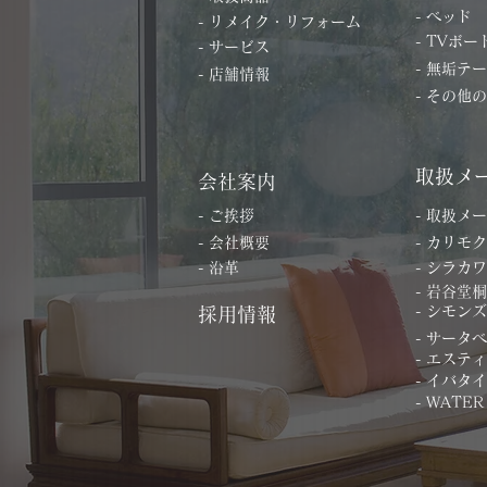
- ベッド
- リメイク・リフォーム
- TVボー
- サービス
- 無垢テ
- 店舗情報
- その他
取扱メ
会社案内
- ご挨拶
- 取扱メ
- 会社概要
- カリモク
- 沿革
- シラカワ
- 岩谷堂
- シモンズ
採用情報
- サータ
- エステ
- イバタ
- WATER