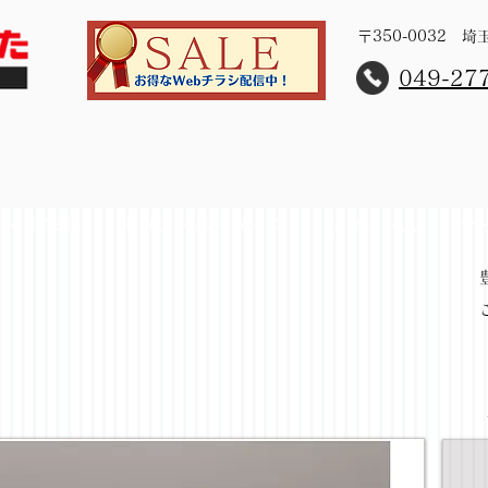
〒350-0032 
​049-27
レット家具
桐タンスのリメイク
リフォーム
サ
5