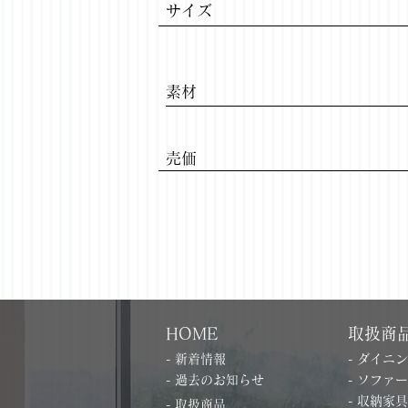
サイズ
バスター
​素材
Previous
​売価
HOME
取扱商
- 新着情報
- ダイニ
- 過去のお知らせ
- ソファー
- 収納家具
- 取扱商品