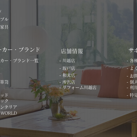
ド
ーブル
の家具
ーカー・ブランド
サ
店舗情報
ーカー・ブランド一覧
- 川越店
- 
- 坂戸店
- 
- 和光店
- 
桐箪笥
- 所沢店
- 
- リフォーム川越店
- 利
ベッド
- 
ィック
インテリア
 WORLD