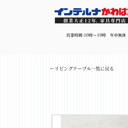
営業時間:10時～19時 年中無休
HOME
会社案内
取扱商品
アウト
←リビングテーブル一覧に戻る
< Back
リビ