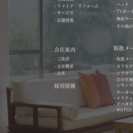
- ベッド
- リメイク・リフォーム
- TVボー
- サービス
- 無垢テ
- 店舗情報
- その他
取扱メ
会社案内
- ご挨拶
- 取扱メ
- 会社概要
- カリモク
- 沿革
- シラカワ
- 岩谷堂
- シモンズ
採用情報
- サータ
- エステ
- イバタ
- WATER