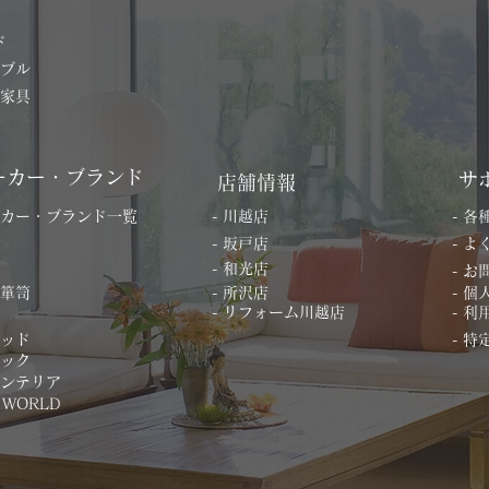
ド
ーブル
の家具
ーカー・ブランド
サ
店舗情報
ーカー・ブランド一覧
- 川越店
- 
- 坂戸店
- 
- 和光店
- 
桐箪笥
- 所沢店
- 
- リフォーム川越店
- 利
ベッド
- 
ィック
インテリア
 WORLD