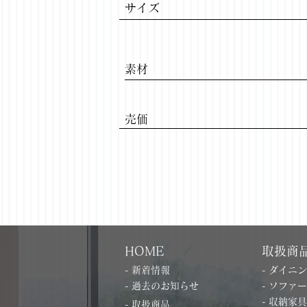
サイズ
パミール
​素材
Previous
​売価
HOME
取扱商
- 新着情報
- ダイニ
- 過去のお知らせ
- ソファー
- 収納家具
- 取扱商品