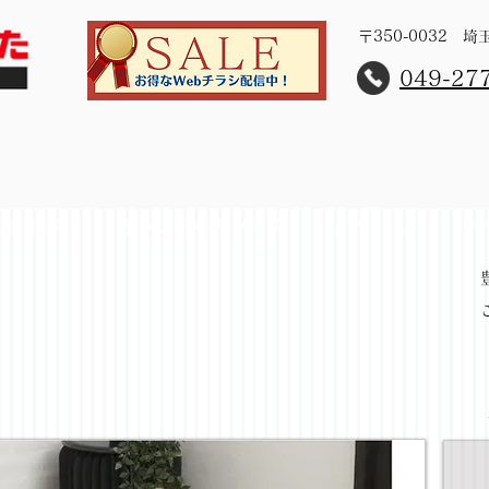
〒350-0032 
​049-27
レット家具
桐タンスのリメイク
リフォーム
サ
ングテーブル43