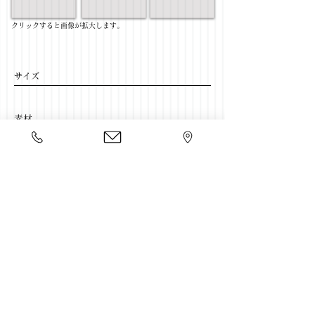
​クリックすると画像が拡大します。
サイズ
​素材
​売価
​豊富な家具をそろえて、
ご来店をおまちしております。
店舗一覧
←リビングテーブル一覧に戻る