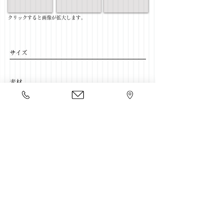
​クリックすると画像が拡大します。
サイズ
​素材
​売価
​豊富な家具をそろえて、
ご来店をおまちしております。
店舗一覧
←リビングテーブル一覧に戻る