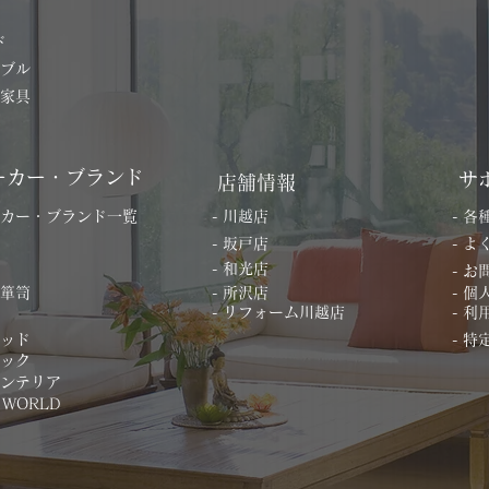
ド
ーブル
の家具
ーカー・ブランド
サ
店舗情報
ーカー・ブランド一覧
- 川越店
- 
- 坂戸店
- 
- 和光店
- 
桐箪笥
- 所沢店
- 
- リフォーム川越店
- 利
ベッド
- 
ィック
インテリア
 WORLD