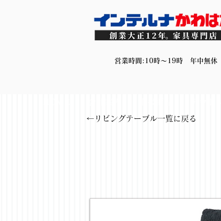
営業時間:10時～19時 年中無休
HOME
会社案内
取扱商品
アウト
←リビングテーブル一覧に戻る
< Back
ソフ