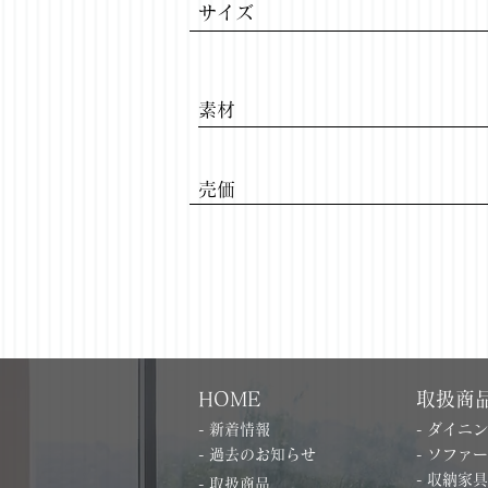
サイズ
ブレス
​素材
Previous
​売価
HOME
取扱商
- 新着情報
- ダイニ
- 過去のお知らせ
- ソファー
- 収納家具
- 取扱商品