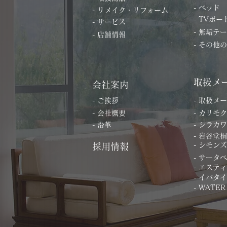
- ベッド
- リメイク・リフォーム
- TVボー
- サービス
- 無垢テ
- 店舗情報
- その他
取扱メ
会社案内
- ご挨拶
- 取扱メ
- 会社概要
- カリモク
- 沿革
- シラカワ
- 岩谷堂
- シモンズ
採用情報
- サータ
- エステ
- イバタ
- WATER