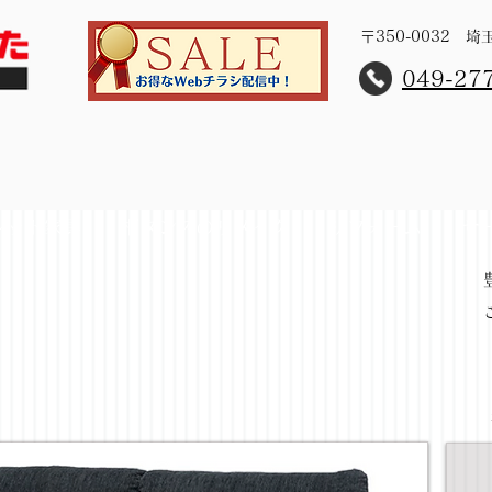
〒350-0032 
​049-27
レット家具
桐タンスのリメイク
リフォーム
サ
ァ72