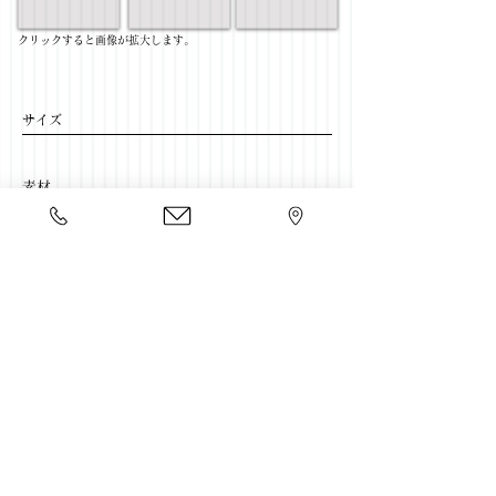
​クリックすると画像が拡大します。
サイズ
​素材
​売価
​豊富な家具をそろえて、
ご来店をおまちしております。
店舗一覧
←リビングテーブル一覧に戻る