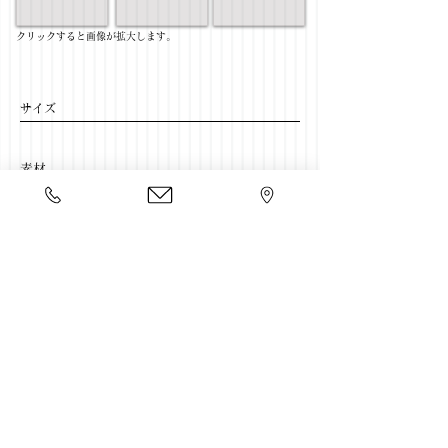
​クリックすると画像が拡大します。
サイズ
​素材
​売価
​豊富な家具をそろえて、
ご来店をおまちしております。
店舗一覧
←リビングテーブル一覧に戻る