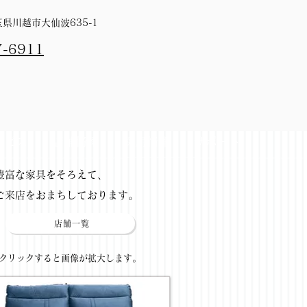
埼玉県川越市大仙波635-1
7-6911
ービス
店舗情報
採用情報
サポート
​豊富な家具をそろえて、
ご来店をおまちしております。
店舗一覧
​クリックすると画像が拡大します。