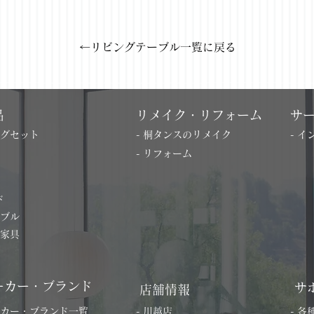
←リビングテーブル一覧に戻る
品
リメイク・リフォーム
サ
ングセット
- 桐タンスのリメイク
- 
- リフォーム
ド
ーブル
の家具
ーカー・ブランド
サ
店舗情報
ーカー・ブランド一覧
- 川越店
- 