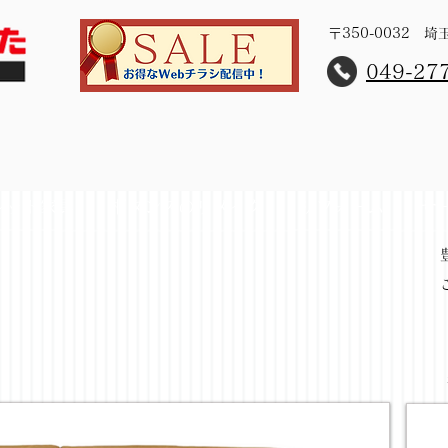
〒350-0032 
​049-27
レット家具
桐タンスのリメイク
リフォーム
サ
ァ46