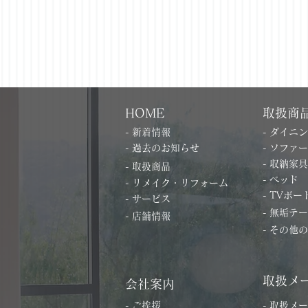
HOME
取扱商
- 新着情報
- ダイニ
- 過去のお知らせ
- ソファー
- 収納家具
- 取扱商品
- ベッド
- リメイク・リフォーム
- TVボー
- サービス
- 無垢テ
- 店舗情報
- その他
取扱メ
会社案内
- ご挨拶
- 取扱メ