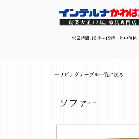
営業時間:10時～19時 年中無休
HOME
会社案内
取扱商品
アウト
←リビングテーブル一覧に戻る
< Back
ソフ
ソファー
ソファー