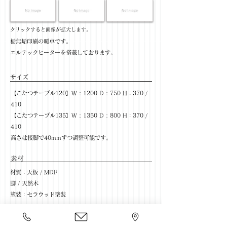
​クリックすると画像が拡大します。
栃無垢印刷の暖卓です。
エルテックヒーターを搭載しております。
サイズ
【こたつテーブル120】W : 1200 D : 750 H：370 /
410
【こたつテーブル135】W : 1350 D : 800 H：370 /
410
高さは接脚で40mmずつ調整可能です。
​素材
材質：天板 / MDF
脚 / 天然木
塗装：セラウッド塗装
​売価