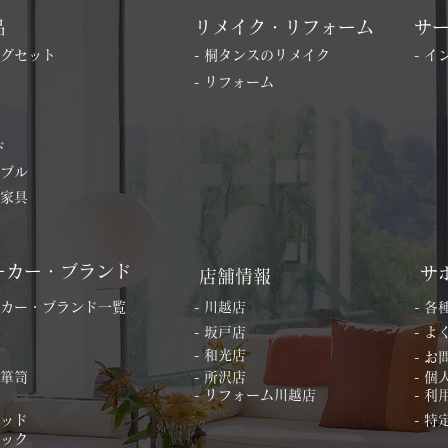
品
リメイク・リフォーム
サ
ングセット
- 桐タンスのリメイク
- 
- リフォーム
ド
ーブル
の家具
ーカー・ブランド
サ
店舗情報
ーカー・ブランド一覧
- 川越店
- 
- 坂戸店
- 
- 和光店
- 
桐箪笥
- 所沢店
- 
- リフォーム川越店
- 利
ベッド
- 
ィック