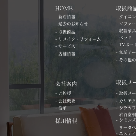
HOME
取扱商
- 新着情報
- ダイニ
- 過去のお知らせ
- ソファー
- 収納家具
- 取扱商品
- ベッド
- リメイク・リフォーム
- TVボー
- サービス
- 無垢テ
- 店舗情報
- その他
取扱メ
会社案内
- ご挨拶
- 取扱メ
- 会社概要
- カリモク
- 沿革
- シラカワ
- 岩谷堂
- シモンズ
採用情報
- サータ
- エステ