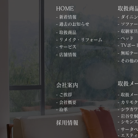
HOME
取扱商
- 新着情報
- ダイニ
- 過去のお知らせ
- ソファー
- 収納家具
- 取扱商品
- ベッド
- リメイク・リフォーム
- TVボー
- サービス
- 無垢テ
- 店舗情報
- その他
取扱メ
会社案内
- ご挨拶
- 取扱メ
- 会社概要
- カリモク
- 沿革
- シラカワ
- 岩谷堂
- シモンズ
採用情報
- サータ
- エステ