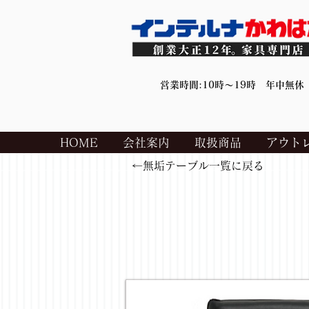
営業時間:10時～19時 年中無休
HOME
会社案内
取扱商品
アウト
←無垢テーブル一覧に戻る