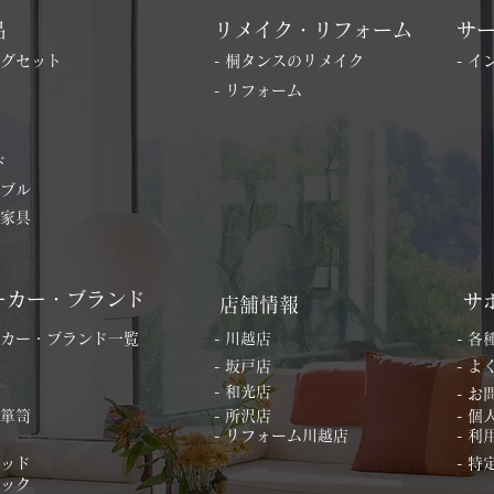
品
リメイク・リフォーム
サ
ングセット
- 桐タンスのリメイク
- 
- リフォーム
ド
ーブル
の家具
ーカー・ブランド
サ
店舗情報
ーカー・ブランド一覧
- 川越店
- 
- 坂戸店
- 
- 和光店
- 
桐箪笥
- 所沢店
- 
- リフォーム川越店
- 利
ベッド
- 
ィック