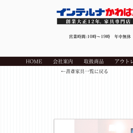
営業時間:10時～19時 年中無休
HOME
会社案内
取扱商品
アウト
←書斎家具一覧に戻る