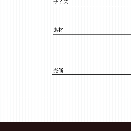
サイズ
​素材
​売価