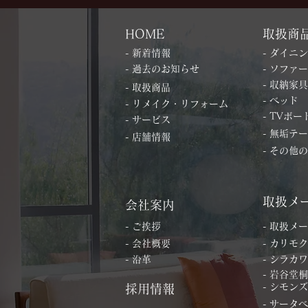
HOME
取扱商
- 新着情報
- ダイニ
- 過去のお知らせ
- ソファー
- 収納家具
- 取扱商品
- ベッド
- リメイク・リフォーム
- TVボー
- サービス
- 無垢テ
- 店舗情報
- その他
取扱メ
会社案内
- ご挨拶
- 取扱メ
- 会社概要
- カリモク
- 沿革
- シラカワ
- 岩谷堂
- シモンズ
採用情報
- サータ