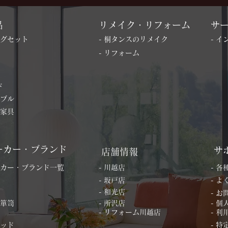
品
リメイク・リフォーム
サ
ングセット
- 桐タンスのリメイク
- 
- リフォーム
ド
ーブル
の家具
ーカー・ブランド
サ
店舗情報
ーカー・ブランド一覧
- 川越店
- 
- 坂戸店
- 
- 和光店
- 
桐箪笥
- 所沢店
- 
- リフォーム川越店
- 利
ベッド
- 