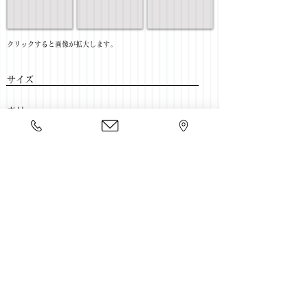
​クリックすると画像が拡大します。
サイズ
​素材
​売価
​豊富な家具をそろえて、
ご来店をおまちしております。
店舗一覧
←書斎家具一覧に戻る
Copyright 2020 kawahata.co.jp