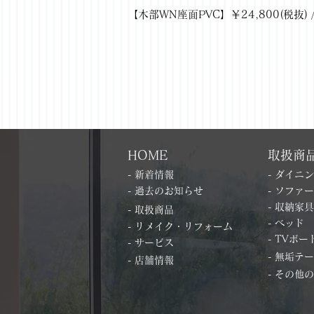
【木部WN座面PVC】￥24,800(税抜) / 
HOME
取扱商
- 新着情報
- ダイニ
- 過去のお知らせ
- ソファー
- 収納家具
- 取扱商品
- ベッド
- リメイク・リフォーム
- TVボー
- サービス
- 無垢テ
- 店舗情報
- その他