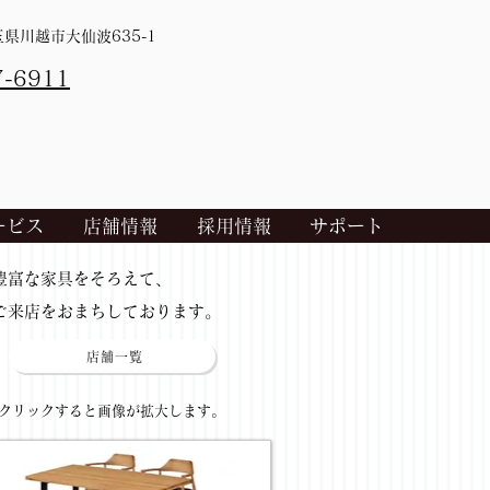
埼玉県川越市大仙波635-1
7-6911
ービス
店舗情報
採用情報
サポート
​豊富な家具をそろえて、
ご来店をおまちしております。
店舗一覧
​クリックすると画像が拡大します。