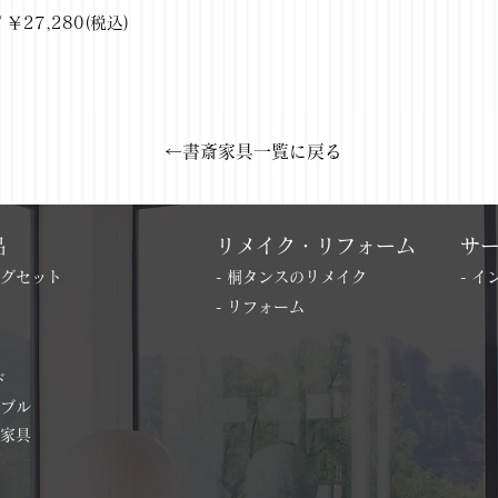
￥27,280(税込)
←書斎家具一覧に戻る
品
リメイク・リフォーム
サ
ングセット
- 桐タンスのリメイク
- 
- リフォーム
ド
ーブル
の家具