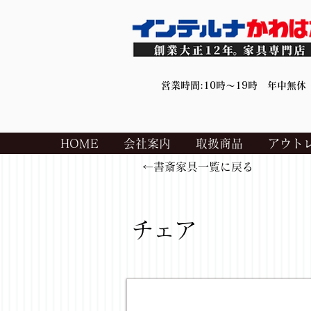
営業時間:10時～19時 年中無休
HOME
会社案内
取扱商品
アウト
←書斎家具一覧に戻る
チェア