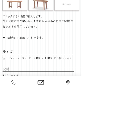
​クリックすると画像が拡大します。
穏やかな木目と柔らかくあたたかみのある色目が特徴的
なクルミを使用しています。
＊川越店にて展示しております。
サイズ
W：1500 ～ 1600 D：800 ～ 1100 T：46 ～ 48
​素材
木材：クルミ
ハギ枚数：3枚
天板塗装：セラウッド塗装
​売価
￥334,000(税抜) / ￥367,400(税込)