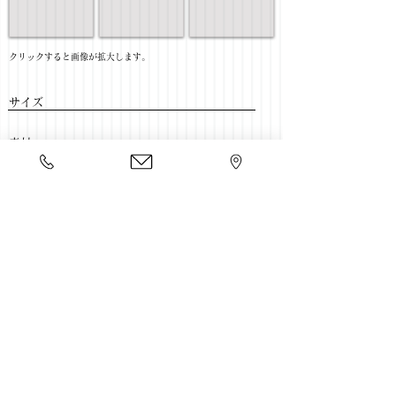
​クリックすると画像が拡大します。
サイズ
​素材
​売価
​豊富な家具をそろえて、
ご来店をおまちしております。
店舗一覧
←書斎家具一覧に戻る
Copyright 2020 kawahata.co.jp