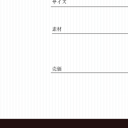
サイズ
​素材
​売価