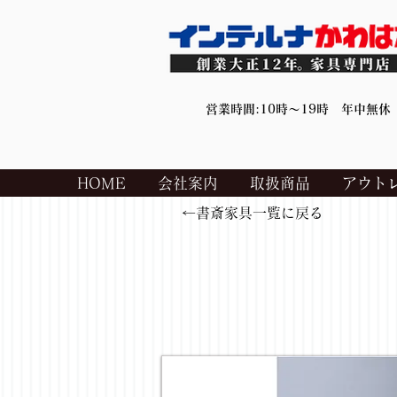
営業時間:10時～19時 年中無休
HOME
会社案内
取扱商品
アウト
←書斎家具一覧に戻る