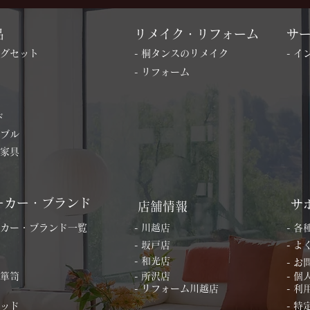
品
リメイク・リフォーム
サ
ングセット
- 桐タンスのリメイク
- 
- リフォーム
ド
ーブル
の家具
ーカー・ブランド
サ
店舗情報
ーカー・ブランド一覧
- 川越店
- 
- 坂戸店
- 
- 和光店
- 
桐箪笥
- 所沢店
- 
- リフォーム川越店
- 利
ベッド
- 