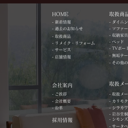
HOME
取扱商
- 新着情報
- ダイニ
- 過去のお知らせ
- ソファー
- 収納家具
- 取扱商品
- ベッド
- リメイク・リフォーム
- TVボー
- サービス
- 無垢テ
- 店舗情報
- その他
取扱メ
会社案内
- ご挨拶
- 取扱メ
- 会社概要
- カリモク
- 沿革
- シラカワ
- 岩谷堂
- シモンズ
採用情報
- サータ