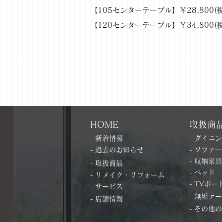
【105センターテーブル】￥28,800(税抜)
【120センターテーブル】￥34,800(税抜)
HOME
取扱商
- 新着情報
- ダイニ
- 過去のお知らせ
- ソファー
- 収納家具
- 取扱商品
- ベッド
- リメイク・リフォーム
- TVボー
- サービス
- 無垢テ
- 店舗情報
- その他