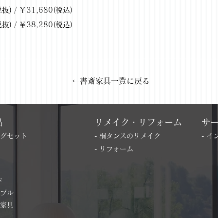
 / ￥31,680(税込)
 / ￥38,280(税込)
←書斎家具一覧に戻る
品
リメイク・リフォーム
サ
ングセット
- 桐タンスのリメイク
- 
- リフォーム
ド
ーブル
の家具