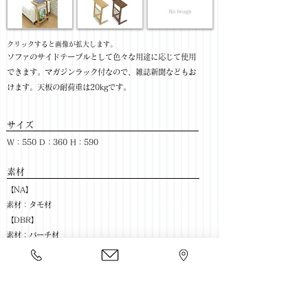
​クリックすると画像が拡大します。
ソファのサイドテーブルとして色々な用途に応じて使用
できます。マガジンラック付なので、雑誌新聞などもお
けます。天板の耐荷重は20kgです。
サイズ
W：550 D：360 H：590
​素材
【NA】
素材：タモ材
【DBR】
素材：バーチ材
色：NA / DBR