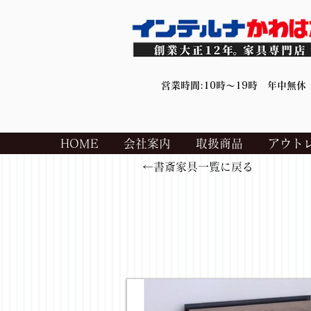
営業時間:10時～19時 年中無休
HOME
会社案内
取扱商品
アウト
←書斎家具一覧に戻る