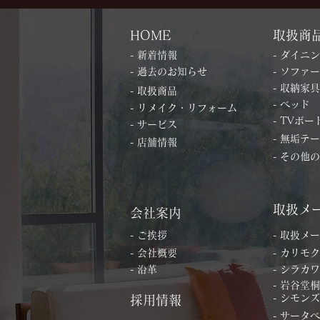
HOME
取扱商
- 新着情報
- ダイニ
- 過去のお知らせ
- ソファー
- 収納家具
- 取扱商品
- ベッド
- リメイク・リフォーム
- TVボー
- サービス
- 無垢テ
- 店舗情報
- その他
取扱メ
会社案内
- ご挨拶
- 取扱メ
- 会社概要
- カリモク
- 沿革
- シラカワ
- 岩谷堂
- シモンズ
採用情報
- サータ