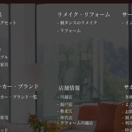
品
リメイク・リフォーム
サ
ングセット
- 桐タンスのリメイク
- 
- リフォーム
ド
ーブル
の家具
ーカー・ブランド
サ
店舗情報
ーカー・ブランド一覧
- 川越店
- 
- 坂戸店
- 
- 和光店
- 
桐箪笥
- 所沢店
- 
- リフォーム川越店
- 利
ベッド
- 