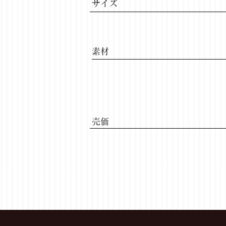
サイズ
​素材
​売価