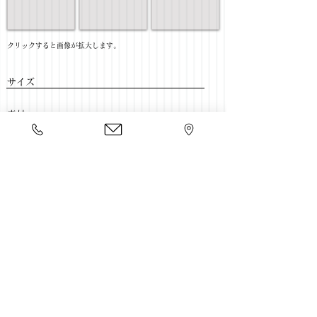
​クリックすると画像が拡大します。
サイズ
​素材
​売価
​豊富な家具をそろえて、
ご来店をおまちしております。
店舗一覧
←書斎家具一覧に戻る
Copyright 2020 kawahata.co.jp