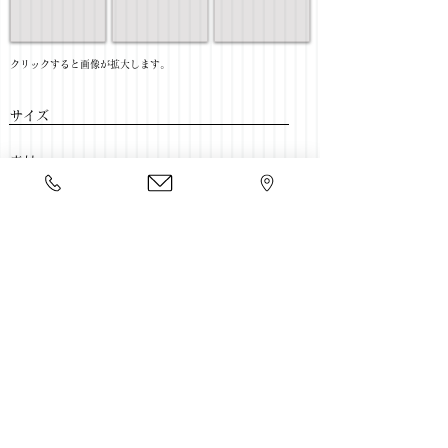
​クリックすると画像が拡大します。
サイズ
​素材
​売価
​豊富な家具をそろえて、
ご来店をおまちしております。
店舗一覧
←書斎家具一覧に戻る
Copyright 2020 kawahata.co.jp