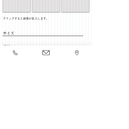
​クリックすると画像が拡大します。
サイズ
​素材
​売価
​豊富な家具をそろえて、
ご来店をおまちしております。
店舗一覧
←書斎家具一覧に戻る
Copyright 2020 kawahata.co.jp