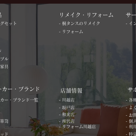
品
リメイク・リフォーム
サ
ングセット
- 桐タンスのリメイク
- 
- リフォーム
ド
ーブル
の家具
ーカー・ブランド
サ
店舗情報
ーカー・ブランド一覧
- 川越店
- 
- 坂戸店
- 
- 和光店
- 
桐箪笥
- 所沢店
- 
- リフォーム川越店
- 利
ベッド
- 