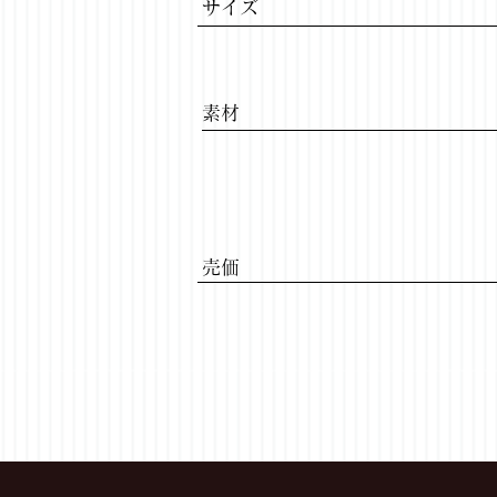
サイズ
​素材
​売価