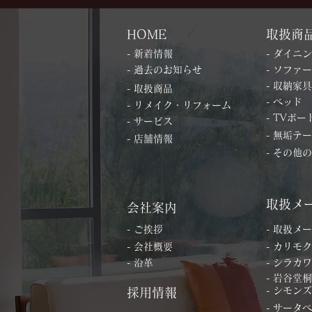
HOME
取扱商
- 新着情報
- ダイニ
- 過去のお知らせ
- ソファー
- 収納家具
- 取扱商品
- ベッド
- リメイク・リフォーム
- TVボー
- サービス
- 無垢テ
- 店舗情報
- その他
取扱メ
会社案内
- ご挨拶
- 取扱メ
- 会社概要
- カリモク
- 沿革
- シラカワ
- 岩谷堂
- シモンズ
採用情報
- サータ