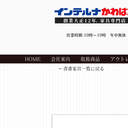
営業時間:10時～19時 年中無休
HOME
会社案内
取扱商品
アウト
←書斎家具一覧に戻る