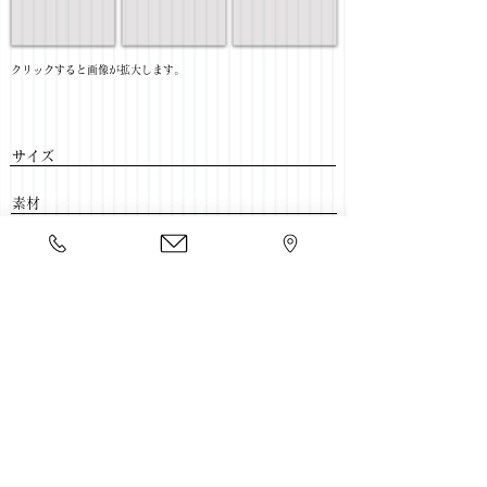
​クリックすると画像が拡大します。
サイズ
​素材
​売価
​豊富な家具をそろえて、
ご来店をおまちしております。
店舗一覧
←収納家具一覧に戻る