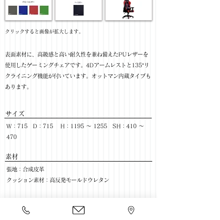
​クリックすると画像が拡大します。
表面素材に、高級感と高い耐久性を兼ね備えたPUレザーを
使用したゲーミングチェアです。4Dアームレストと135°リ
クライニング機能が付いています。オットマン内蔵タイプも
あります。
サイズ
W：715 D：715 H：1195 ～ 1255 SH：410 ～
470
​素材
張地：合成皮革
クッション素材：高反発モールドウレタン
色：GY / BL / RE / GR