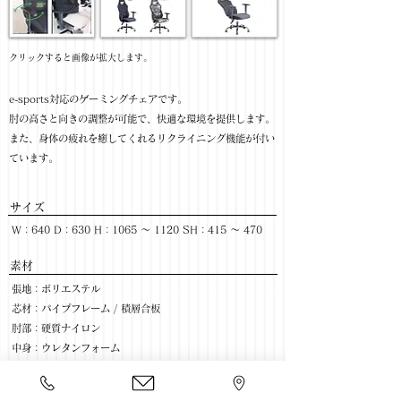
​クリックすると画像が拡大します。
e-sports対応のゲーミングチェアです。
肘の高さと向きの調整が可能で、快適な環境を提供します。
また、身体の疲れを癒してくれるリクライニング機能が付い
ています。
サイズ
W：640 D：630 H：1065 ～ 1120 SH：415 ～ 470
​素材
張地：ポリエステル
芯材：パイプフレーム / 積層合板
肘部：硬質ナイロン
中身：ウレタンフォーム
脚部：ウレタンキャスター / スチール(粉体塗装)