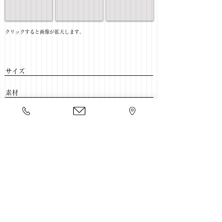
​クリックすると画像が拡大します。
サイズ
​素材
​売価
​豊富な家具をそろえて、
ご来店をおまちしております。
店舗一覧
←収納家具一覧に戻る