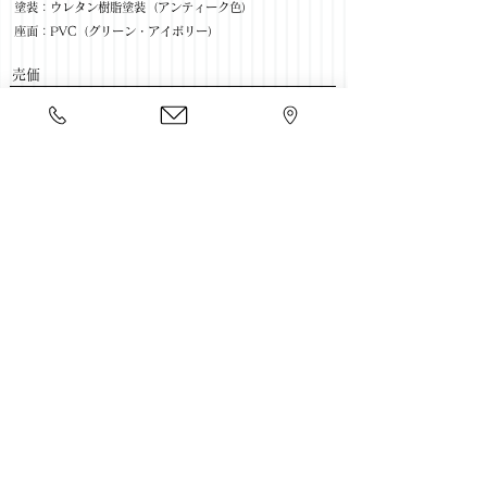
塗装：ウレタン樹脂塗装（アンティーク色）
座面：PVC（グリーン・アイボリー）
​売価
【200テーブル】￥59,090(税抜) / ￥65,000(税込)
【165テーブル】￥47,272(税抜) / ￥52,000(税込)
【アームチェア回転】￥34,000(税抜) / ￥30,909(税込)
【チェア回転】￥26,363(税抜) / ￥29,000(税込)
【5点セット 165テーブル＋アームチェア回転×4】
￥170,909(税抜) / ￥188,000(税込)
​豊富な家具をそろえて、
ご来店をおまちしております。
店舗一覧
←収納家具一覧に戻る