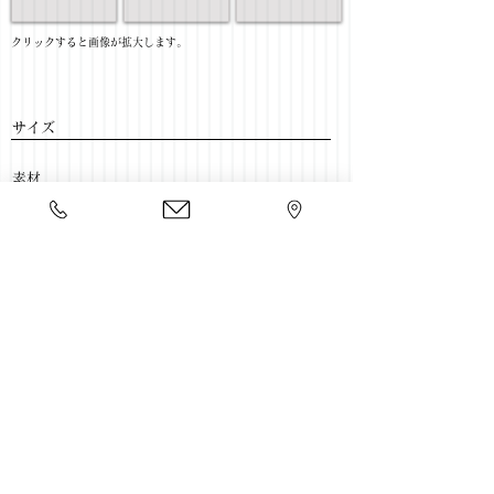
​クリックすると画像が拡大します。
サイズ
​素材
​売価
​豊富な家具をそろえて、
ご来店をおまちしております。
店舗一覧
←TV壁面ボード一覧に戻る
Copyright 2020 kawahata.co.jp