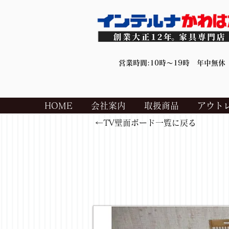
営業時間:10時～19時 年中無休
HOME
会社案内
取扱商品
アウト
←TV壁面ボード一覧に戻る