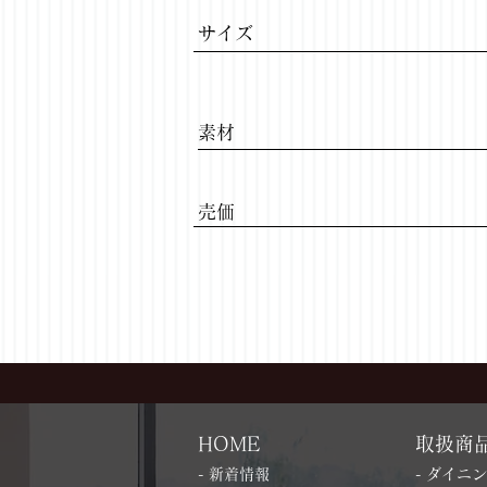
サイズ
​素材
​売価
HOME
取扱商
- 新着情報
- ダイニ