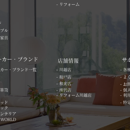
- リフォーム
ド
ーブル
の家具
ーカー・ブランド
サ
店舗情報
ーカー・ブランド一覧
- 川越店
- 
- 坂戸店
- 
- 和光店
- 
桐箪笥
- 所沢店
- 
- リフォーム川越店
- 利
ベッド
- 
ィック
インテリア
 WORLD