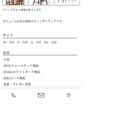
​クリックすると画像が拡大します。
ボリュームがある無垢のウィンザーチェアです。
サイズ
W：550 D：530 H：745 SH：430
​素材
主材：
(WN)ウォールナット無垢
(OAK)ホワイトオーク無垢
(BK)ビーチ無垢
塗装：ウレタン塗装
色柄 : WN ・OAK ・BK
​売価
【WN】￥51,080(税抜) / ￥56,188(税込)
【OAK】￥48,000(税抜) / ￥52,800(税込)