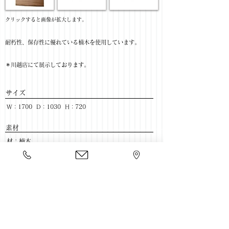
​クリックすると画像が拡大します。
耐朽性、保存性に優れている楠木を使用しています。
＊川越店にて展示しております。
サイズ
W：1700 D：1030 H：720
​素材
材：楠木
ハギ枚数：2枚
​売価
￥254,545(税抜) / ￥280,000(税込)
​豊富な家具をそろえて、